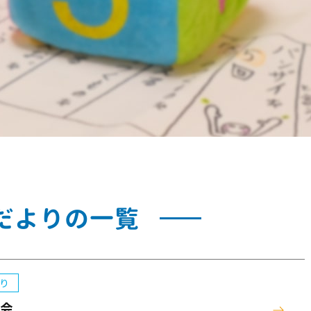
だよりの一覧
り
生会