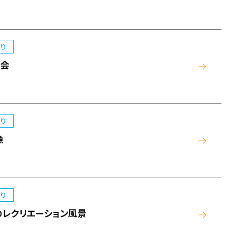
り
日会
り
漁
り
のレクリエーション風景