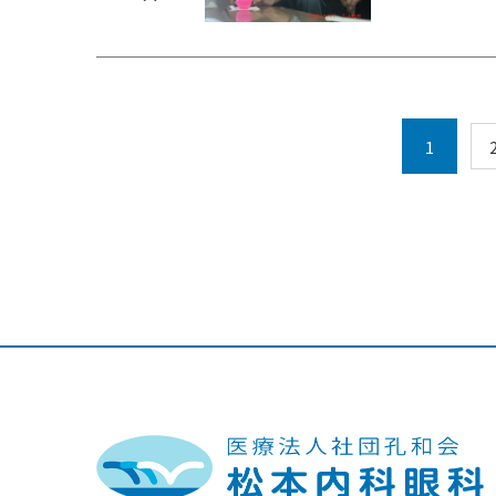
投
1
稿
ナ
ビ
ゲ
ー
シ
ョ