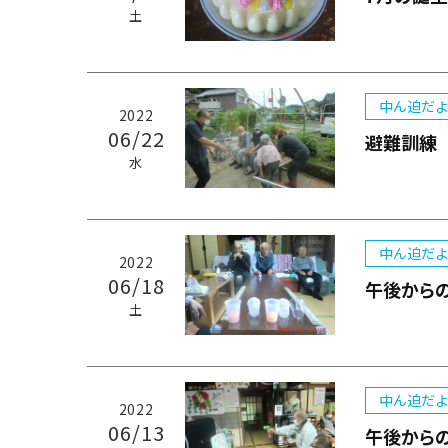
土
中ん迫だよ
2022
06/22
避難訓練
水
中ん迫だよ
2022
06/18
午後から
土
中ん迫だよ
2022
06/13
午後から