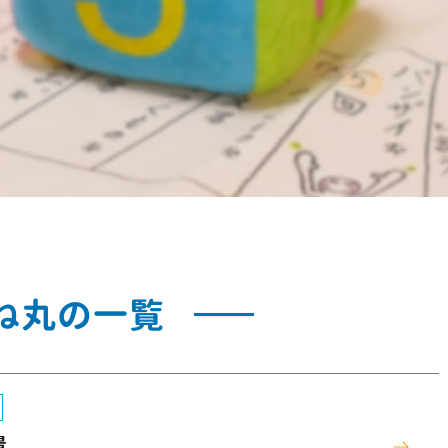
ね丸の一覧
景