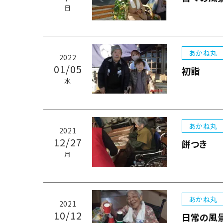
日
あかね丸
2022
01/05
初詣
水
あかね丸
2021
12/27
餅つき
月
あかね丸
2021
10/12
日常の風