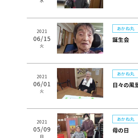
水
あかね丸
2021
06/15
誕生会
火
あかね丸
2021
06/01
日々の風
火
あかね丸
2021
05/09
母の日
日