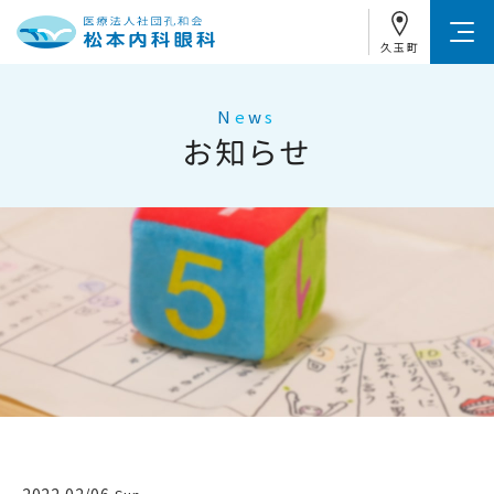
久玉町
N
e
w
s
お知らせ