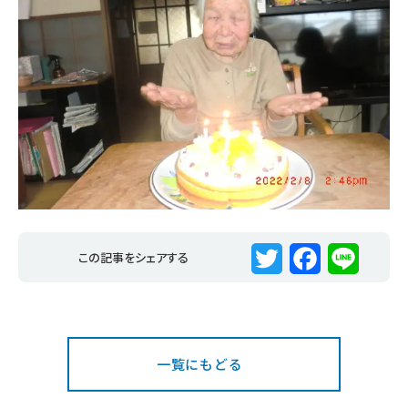
この記事をシェアする
T
F
L
w
a
i
i
c
n
一覧にもどる
t
e
e