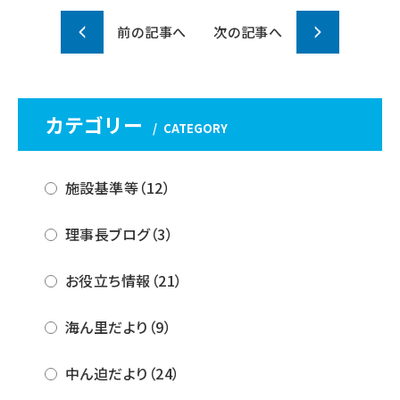
t
b
前の記事へ
次の記事へ
e
o
r
o
k
カテゴリー
CATEGORY
施設基準等（12）
理事長ブログ（3）
お役立ち情報（21）
海ん里だより（9）
中ん迫だより（24）