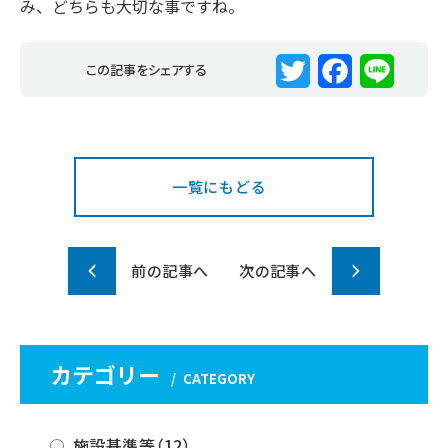
み、どちらも大切な事ですね。
この記事をシェアする
T
F
L
w
a
i
i
c
n
一覧にもどる
t
e
e
t
b
前の記事へ
次の記事へ
e
o
r
o
k
カテゴリー
CATEGORY
施設基準等（12）