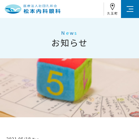
久玉町
N
e
w
s
お知らせ