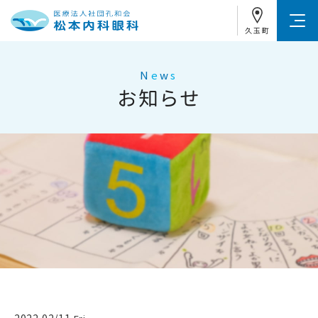
久玉町
N
e
w
s
お知らせ