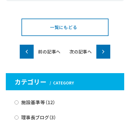
T
F
L
w
a
i
i
c
n
一覧にもどる
t
e
e
t
b
前の記事へ
次の記事へ
e
o
r
o
k
カテゴリー
CATEGORY
施設基準等（12）
理事長ブログ（3）