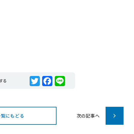
する
T
F
L
w
a
i
i
c
n
一覧にもどる
次の記事へ
t
e
e
t
b